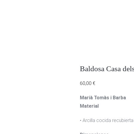
Baldosa Casa del
60,00
€
Marià Tomàs i Barba
Material
• Arcilla cocida recubiert