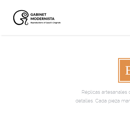
Réplicas artesanales 
detalles. Cada pieza mant