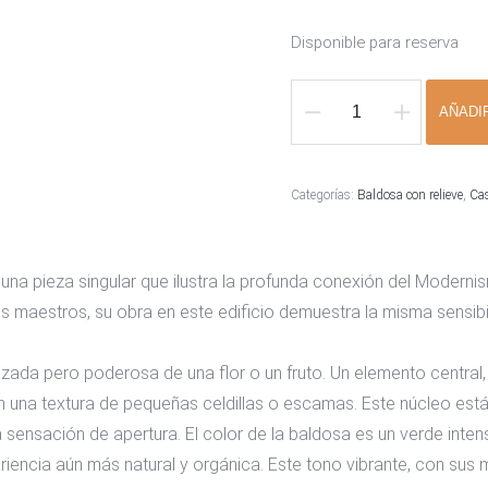
Disponible para reserva
AÑADI
Baldosa
Casa
dels
Categorías:
Baldosa con relieve
,
Cas
Cargols
cantidad
 una pieza singular que ilustra la profunda conexión del Moderni
maestros, su obra en este edificio demuestra la misma sensibil
izada pero poderosa de una flor o un fruto. Un elemento central,
con una textura de pequeñas celdillas o escamas. Este núcleo es
sensación de apertura. El color de la baldosa es un verde intens
riencia aún más natural y orgánica. Este tono vibrante, con sus mat