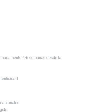
oximadamente 4-6 semanas desde la
utenticidad
ernacionales
egido