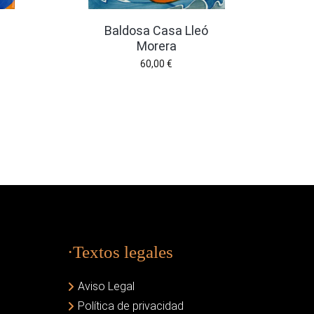
Baldosa Casa Lleó
Morera
60,00
€
·Textos legales
Aviso Legal
Política de privacidad