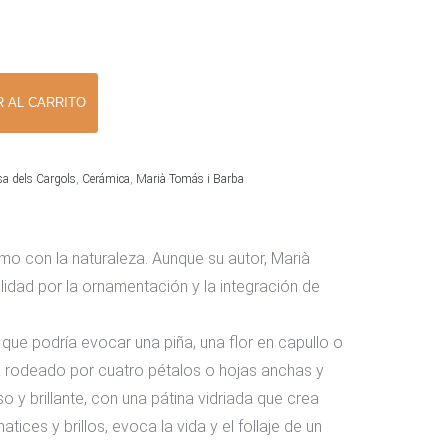
R AL CARRITO
a dels Cargols
,
Cerámica
,
Marià Tomás i Barba
smo con la naturaleza. Aunque su autor, Marià
idad por la ornamentación y la integración de
 que podría evocar una piña, una flor en capullo o
tá rodeado por cuatro pétalos o hojas anchas y
o y brillante, con una pátina vidriada que crea
ices y brillos, evoca la vida y el follaje de un