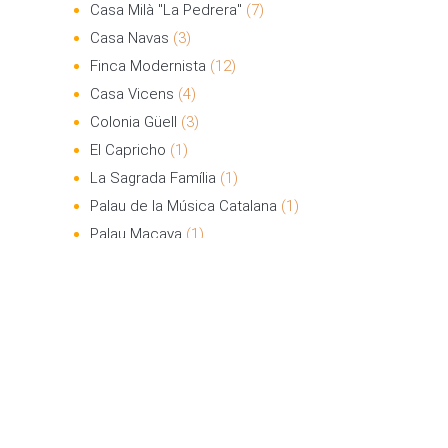
Casa Milà "La Pedrera"
(7)
Casa Navas
(3)
Finca Modernista
(12)
Casa Vicens
(4)
Colonia Güell
(3)
El Capricho
(1)
La Sagrada Família
(1)
Palau de la Música Catalana
(1)
Palau Macaya
(1)
Park Güell
(3)
ARTES DECORATIVAS
(79)