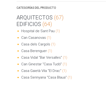
CATEGORÍAS DEL PRODUCTO
ARQUITECTOS
(67)
EDIFICIOS
(64)
Hospital de Sant Pau
(1)
Can Casanovas
(1)
Casa dels Cargols
(1)
Casa Berenguer
(1)
Casa Vidal "Bar Versalles"
(1)
Can Ginestar "Casa Tudó"
(1)
Casa Gaietà Vila "El Drac"
(1)
Casa Serinyana "Casa Blaua"
(1)
Balneari Broquetas
(1)
Casa Barbey
(1)
Casa Batlló
(11)
Casa Coll i Regàs
(1)