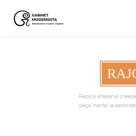
RAJ
Rèplica artesanal creada a
peça manté l'autenticitat