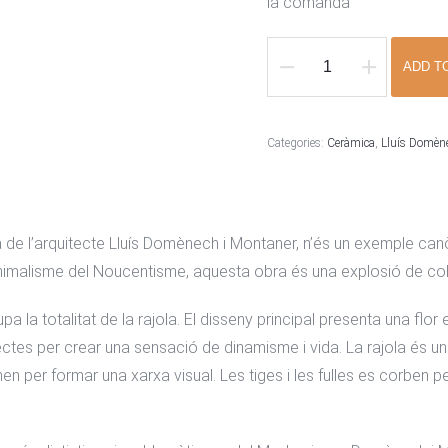
la comanda
ADD T
RAJOLA
INSTITUT
PERE
Categories:
Ceràmica
,
Lluís Domèn
MATA
quantity
ra de l’arquitecte Lluís Domènech i Montaner, n’és un exemple ca
 minimalisme del Noucentisme, aquesta obra és una explosió de co
la totalitat de la rajola. El disseny principal presenta una flor e
 rectes per crear una sensació de dinamisme i vida. La rajola és 
ternen per formar una xarxa visual. Les tiges i les fulles es corbe