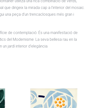
ontaner utilitza una rica combinació de verds,
l que dirigeix ​​la mirada cap a l’interior del mosaic.
gui una peça d’un trencaclosques més gran i
rfície de contemplació. És una manifestació de
tètics del Modernisme. La seva bellesa rau en la
un jardí interior d’elegància.