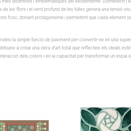
es més distintives i emblemàtiques del Modernisme. Domènech i M
 de les flors i el verd profund de les fulles genera una tensió visua
fons fosc, donant protagonisme i permetent que cada element si
ndeix la simple funció de paviment per convertir-se en una supe
ntribueix a crear una obra d’art total que reflecteix els ideals es
teracció dels colors i en la capacitat per transformar un espai en 