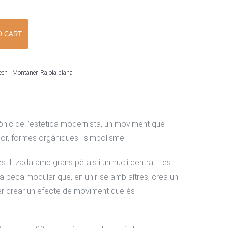
O CART
ech i Montaner
,
Rajola plana
nònic de l’estètica modernista, un moviment que
lor, formes orgàniques i simbolisme.
stilitzada amb grans pètals i un nucli central. Les
una peça modular que, en unir-se amb altres, crea un
n per crear un efecte de moviment que és