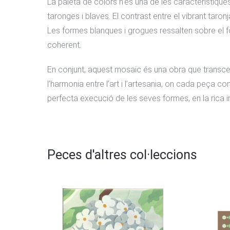
La paleta de colors n’és una de les característiqu
taronges i blaves. El contrast entre el vibrant taronja
Les formes blanques i grogues ressalten sobre el 
coherent.
En conjunt, aquest mosaic és una obra que transce
l’harmonia entre l’art i l’artesania, on cada peça co
perfecta execució de les seves formes, en la rica in
Peces d'altres col·leccions