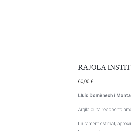
RAJOLA INSTI
60,00
€
Lluís Domènech i Monta
Argila cuita recoberta amb
Lliurament estimat, apro